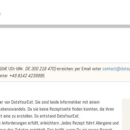
n
 GbR
, USt-IdNr.
DE 300 216 470)
erreichen: per Email unter
contact@datay
 unter
+49 8142 4239995
.
er von DataYourEat. Sie sind beide Informatiker mit einem
ebenswandels. Da sie keine Rezeptseite finden konnten, die ihren
t eine zu erstellen. So entstand DataYourEat.
Anforderungen erfüllt, erleichtern. Jedes Rezept führt Allergene und
us den Zutaten ermittelt. Das heißt, wenn Du ein neues Rezept