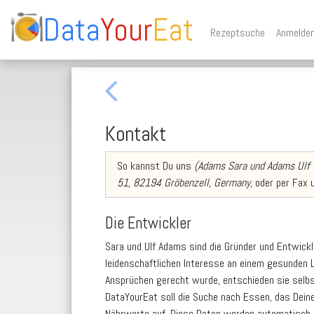
Data
Your
Eat
Rezeptsuche
Anmelde
arrow_back_ios
Kontakt
So kannst Du uns
(Adams Sara und Adams Ulf
51, 82194 Gröbenzell, Germany
, oder per Fax
Die Entwickler
Sara und Ulf Adams sind die Gründer und Entwickl
leidenschaftlichen Interesse an einem gesunden L
Ansprüchen gerecht wurde, entschieden sie selbs
DataYourEat soll die Suche nach Essen, das Deine 
Nährwerte auf. Diese Daten werden automatisch a