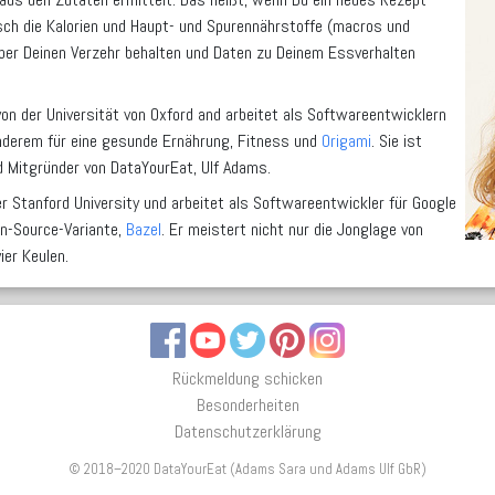
ch die Kalorien und Haupt- und Spurennährstoffe (macros und
über Deinen Verzehr behalten und Daten zu Deinem Essverhalten
 von der Universität von Oxford and arbeitet als Softwareentwicklern
anderem für eine gesunde Ernährung, Fitness und
Origami
. Sie ist
d Mitgründer von DataYourEat, Ulf Adams.
r Stanford University und arbeitet als Softwareentwickler für Google
en-Source-Variante,
Bazel
. Er meistert nicht nur die Jonglage von
ier Keulen.
Facebook
YouTube
Twitter
Pinterest
Instagram
Rückmeldung schicken
Besonderheiten
Datenschutzerklärung
© 2018–2020 DataYourEat (Adams Sara und Adams Ulf GbR)